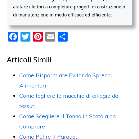
aiutare i lettori a completare progetti di costruzione o
di manutenzione in modo efficace ed efficiente.
F
T
Pi
E
C
a
w
nt
m
o
c
itt
er
ai
n
Articoli Simili
e
er
e
l
di
b
st
vi
Come Risparmiare Evitando Sprechi
o
di
Alimentari
o
Come togliere le macchie di ciliegia dai
k
tessuti
Come Scegliere il Tonno in Scatola da
Comprare
Come Pulire il Parquet