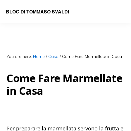
Skip
Skip
BLOG DI TOMMASO SVALDI
to
to
main
primary
content
sidebar
You are here:
Home
/
Casa
/
Come Fare Marmellate in Casa
Come Fare Marmellate
in Casa
Per preparare la marmellata servono la frutta e