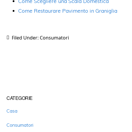
Come Scegliere una Scala Domestica
Come Restaurare Pavimento in Graniglia
Filed Under:
Consumatori
Primary
CATEGORIE
Sidebar
Casa
Consumatori