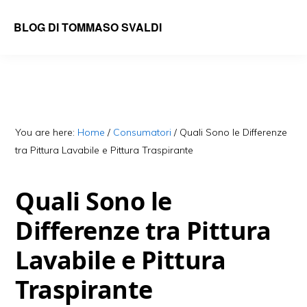
Skip
Skip
BLOG DI TOMMASO SVALDI
to
to
main
primary
content
sidebar
You are here:
Home
/
Consumatori
/
Quali Sono le Differenze
tra Pittura Lavabile e Pittura Traspirante
Quali Sono le
Differenze tra Pittura
Lavabile e Pittura
Traspirante