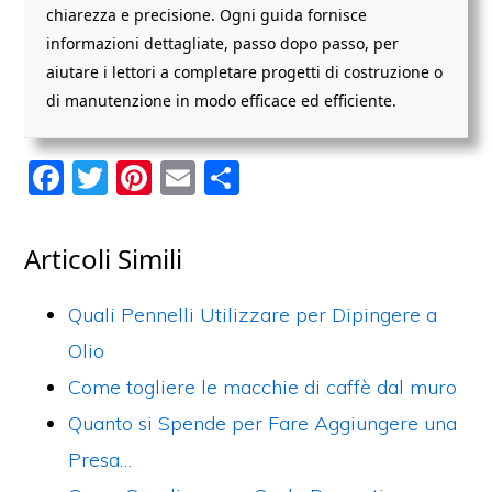
chiarezza e precisione. Ogni guida fornisce
informazioni dettagliate, passo dopo passo, per
aiutare i lettori a completare progetti di costruzione o
di manutenzione in modo efficace ed efficiente.
F
T
Pi
E
C
a
w
nt
m
o
c
itt
er
ai
n
Articoli Simili
e
er
e
l
di
b
st
vi
Quali Pennelli Utilizzare per Dipingere a
o
di
Olio
o
Come togliere le macchie di caffè dal muro
k
Quanto si Spende per Fare Aggiungere una
Presa…