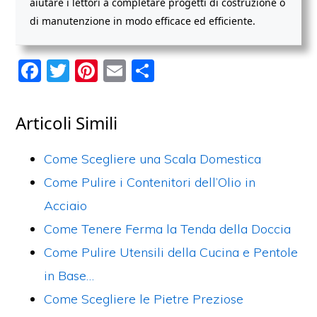
aiutare i lettori a completare progetti di costruzione o
di manutenzione in modo efficace ed efficiente.
F
T
Pi
E
C
a
w
nt
m
o
c
itt
er
ai
n
Articoli Simili
e
er
e
l
di
b
st
vi
Come Scegliere una Scala Domestica
o
di
Come Pulire i Contenitori dell’Olio in
o
Acciaio
k
Come Tenere Ferma la Tenda della Doccia
Come Pulire Utensili della Cucina e Pentole
in Base…
Come Scegliere le Pietre Preziose