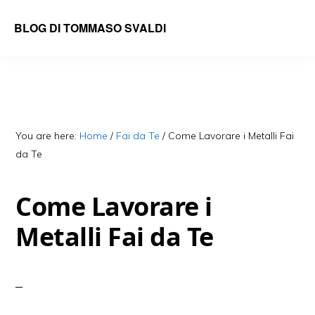
Skip
Skip
BLOG DI TOMMASO SVALDI
to
to
main
primary
content
sidebar
You are here:
Home
/
Fai da Te
/
Come Lavorare i Metalli Fai
da Te
Come Lavorare i
Metalli Fai da Te