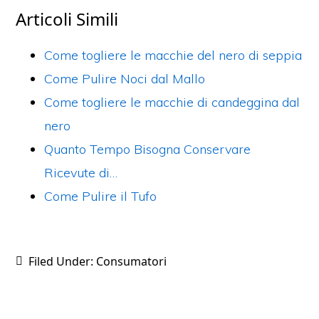
c
itt
er
ai
n
Articoli Simili
e
er
e
l
di
b
st
vi
Come togliere le macchie del nero di seppia
o
di
Come Pulire Noci dal Mallo
o
Come togliere le macchie di candeggina dal
k
nero
Quanto Tempo Bisogna Conservare
Ricevute di…
Come Pulire il Tufo
Filed Under:
Consumatori