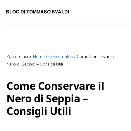
Skip
Skip
BLOG DI TOMMASO SVALDI
to
to
main
primary
content
sidebar
You are here:
Home
/
Consumatori
/
Come Conservare il
Nero di Seppia – Consigli Utili
Come Conservare il
Nero di Seppia –
Consigli Utili