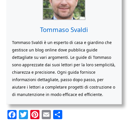
Tommaso Svaldi
Tommaso Svaldi è un esperto di casa e giardino che
gestisce un blog online dove pubblica guide
dettagliate su vari argomenti. Le guide di Tommaso
sono apprezzate dai suoi lettori per la loro semplicità,
chiarezza e precisione. Ogni guida fornisce
informazioni dettagliate, passo dopo passo, per
aiutare i lettori a completare progetti di costruzione o
di manutenzione in modo efficace ed efficiente.
F
T
Pi
E
C
a
w
nt
m
o