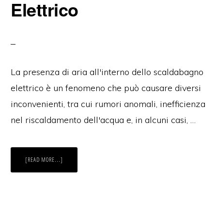
Elettrico​
La presenza di aria all'interno dello scaldabagno
elettrico è un fenomeno che può causare diversi
inconvenienti, tra cui rumori anomali, inefficienza
nel riscaldamento dell'acqua e, in alcuni casi, …
ABOUT
[READ MORE...]
COME
TOGLIERE
L’ARIA
DA
UNO
SCALDABAGNO
ELETTRICO​