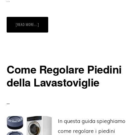
ABOUT
[READ MORE...]
COME
PULIRE
I
CONTENITORI
DELL’OLIO
IN
ACCIAIO
Come Regolare Piedini
della Lavastoviglie
In questa guida spieghiamo
come regolare i piedini