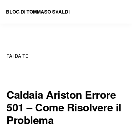
Skip
Skip
BLOG DI TOMMASO SVALDI
to
to
main
primary
content
sidebar
FAI DA TE
Caldaia Ariston Errore
501 – Come Risolvere il
Problema​