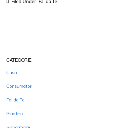
Filed Under:
Fai da Te
Primary
CATEGORIE
Sidebar
Casa
Consumatori
Fai da Te
Giardino
Risparmiare