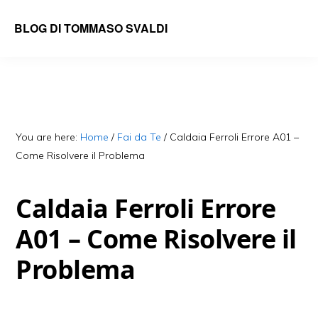
Skip
Skip
BLOG DI TOMMASO SVALDI
to
to
main
primary
content
sidebar
You are here:
Home
/
Fai da Te
/
Caldaia Ferroli Errore A01 –
Come Risolvere il Problema​
Caldaia Ferroli Errore
A01 – Come Risolvere il
Problema​