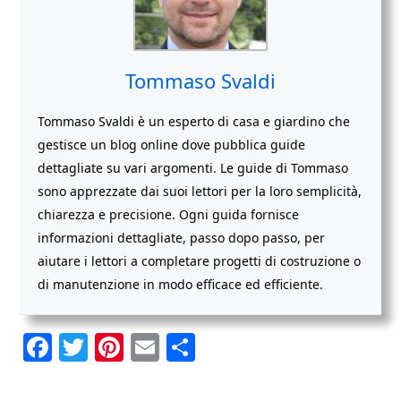
Tommaso Svaldi
Tommaso Svaldi è un esperto di casa e giardino che
gestisce un blog online dove pubblica guide
dettagliate su vari argomenti. Le guide di Tommaso
sono apprezzate dai suoi lettori per la loro semplicità,
chiarezza e precisione. Ogni guida fornisce
informazioni dettagliate, passo dopo passo, per
aiutare i lettori a completare progetti di costruzione o
di manutenzione in modo efficace ed efficiente.
F
T
Pi
E
C
a
w
nt
m
o