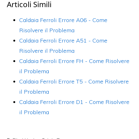
c
itt
er
ai
n
Articoli Simili
e
er
e
l
di
b
st
vi
Caldaia Ferroli Errore A06 - Come
o
di
Risolvere il Problema​
o
Caldaia Ferroli Errore A51 - Come
k
Risolvere il Problema​
Caldaia Ferroli Errore FH - Come Risolvere
il Problema​
Caldaia Ferroli Errore T5 - Come Risolvere
il Problema​
Caldaia Ferroli Errore D1 - Come Risolvere
il Problema​